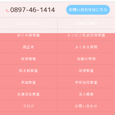
0897-46-1414
お問い合わせはこちら
私たちの思い
入園のご案内
めぐみ保育園
ルンビニ乳幼児保育園
西正寺
よくある質問
採用情報
当園の特徴
和太鼓教室
体育教室
茶道教室
学研幼児教室
交通安全教室
法人概要
ブログ
お問い合わせ