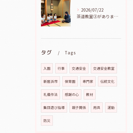
2026/07/22
茶道教室③がありました（年長児、７月２１日）
タグ
Tags
入園
行事
交通安全
交通安全教室
新居浜市
保育園
専門家
伝統文化
礼儀作法
感謝の心
教材
集団遊び指導
親子関係
用具
運動
防災