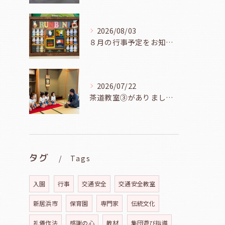
2026/08/03
８月の行事予定をお知らせします
2026/07/22
茶道教室③がありました（年長児、７月２１日）
タグ
Tags
入園
行事
交通安全
交通安全教室
新居浜市
保育園
専門家
伝統文化
礼儀作法
感謝の心
教材
集団遊び指導