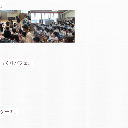
～」
びっくりパフェ。
ーケーキ。