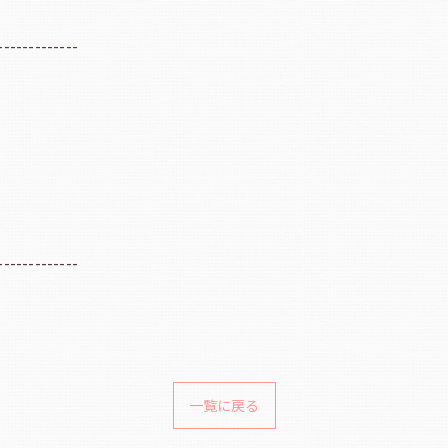
-------------
-------------
一覧に戻る