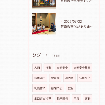
８月の行事予定をお知らせします
2026/07/22
茶道教室③がありました（年長児、７月２１日）
タグ
Tags
入園
行事
交通安全
交通安全教室
新居浜市
保育園
専門家
伝統文化
礼儀作法
感謝の心
教材
集団遊び指導
親子関係
用具
運動