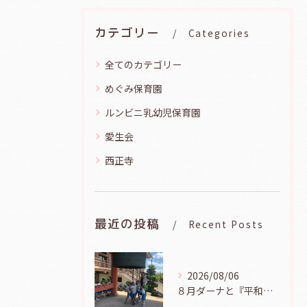
カテゴリー
Categories
全てのカテゴリー
めぐみ保育園
ルンビニ乳幼児保育園
愛生会
西正寺
最近の投稿
Recent Posts
2026/08/06
８月ダーナと『平和の鐘を鳴らそう』（幼児組、８月６日）