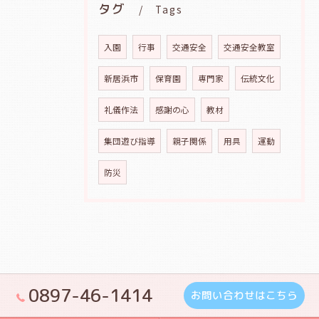
タグ
Tags
入園
行事
交通安全
交通安全教室
新居浜市
保育園
専門家
伝統文化
礼儀作法
感謝の心
教材
集団遊び指導
親子関係
用具
運動
防災
0897-46-1414
お問い合わせはこちら