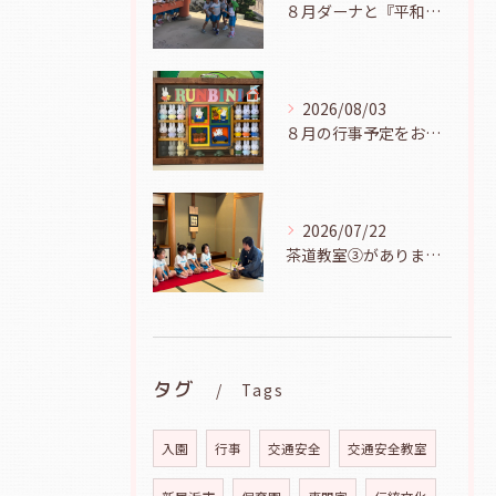
８月ダーナと『平和の鐘を鳴らそう』（幼児組、８月６日）
2026/08/03
８月の行事予定をお知らせします
2026/07/22
茶道教室③がありました（年長児、７月２１日）
タグ
Tags
入園
行事
交通安全
交通安全教室