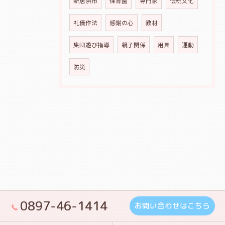
新居浜市
保育園
専門家
伝統文化
礼儀作法
感謝の心
教材
集団遊び指導
親子関係
用具
運動
防災
0897-46-1414
お問い合わせはこちら