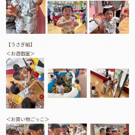
【うさぎ組】
＜お遊戯室＞
＜お買い物ごっこ＞