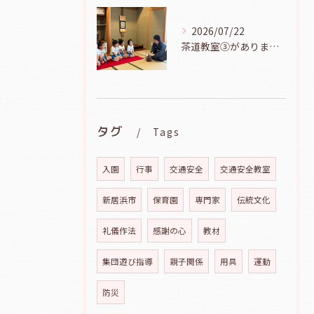
2026/07/22
茶道教室③がありました（年長児、７月２１日）
タグ
Tags
入園
行事
交通安全
交通安全教室
新居浜市
保育園
専門家
伝統文化
礼儀作法
感謝の心
教材
集団遊び指導
親子関係
用具
運動
防災