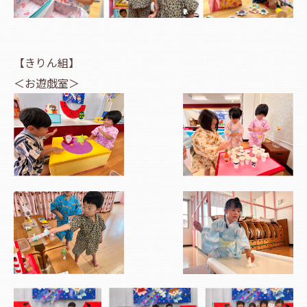
【きりん組】
＜お遊戯室＞