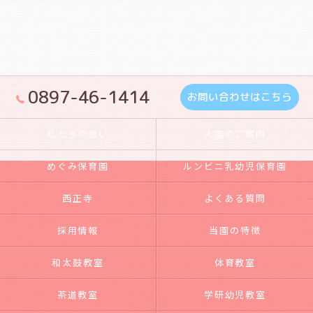
0897-46-1414
お問い合わせはこちら
私たちの思い
入園のご案内
めぐみ保育園
ルンビニ乳幼児保育園
西正寺
よくある質問
採用情報
当園の特徴
和太鼓教室
体育教室
茶道教室
学研幼児教室