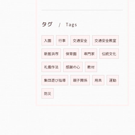
タグ
Tags
入園
行事
交通安全
交通安全教室
新居浜市
保育園
専門家
伝統文化
礼儀作法
感謝の心
教材
集団遊び指導
親子関係
用具
運動
防災