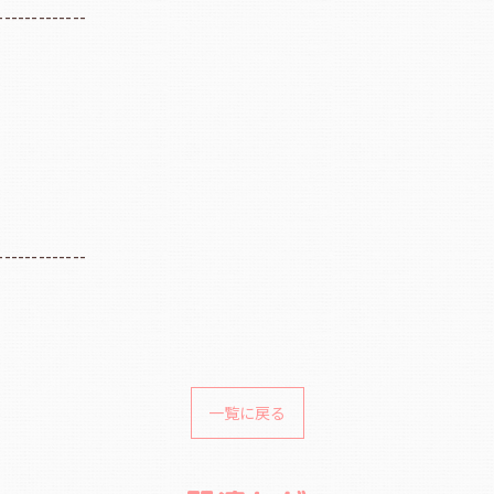
-------------
-------------
一覧に戻る