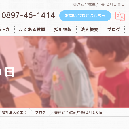
交通安全教室(年長)２月１０日
0897-46-1414
お問い合わせはこちら
西正寺
よくある質問
採用情報
法人概要
ブログ
めぐみ保育園
ルンビニ乳幼児保育園
０日
愛生会
西正寺
会福祉法人愛生会
ブログ
交通安全教室(年長)２月１０日