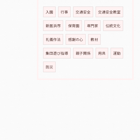
入園
行事
交通安全
交通安全教室
新居浜市
保育園
専門家
伝統文化
礼儀作法
感謝の心
教材
集団遊び指導
親子関係
用具
運動
防災