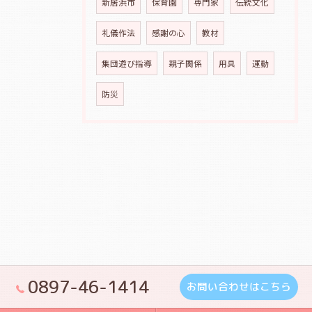
新居浜市
保育園
専門家
伝統文化
礼儀作法
感謝の心
教材
集団遊び指導
親子関係
用具
運動
防災
0897-46-1414
お問い合わせはこちら