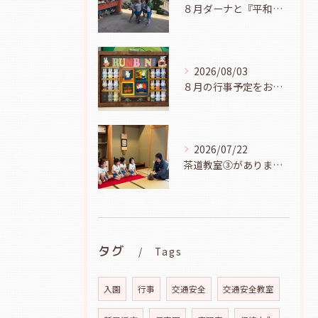
８月ダーナと『平和の鐘を鳴らそう』（幼児組、８月６日）
2026/08/03
８月の行事予定をお知らせします
2026/07/22
茶道教室③がありました（年長児、７月２１日）
タグ
Tags
入園
行事
交通安全
交通安全教室