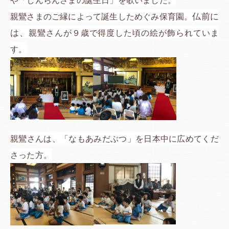
や「しんらんさまの誕生日」を歌いました。
仏前に
親鸞さまのご縁によって誕生しためぐみ保育園。
は、
親鸞さんが９歳で得度した頃の絵が飾られていま
す。
親鸞さんは、「なもあみだぶつ」を日本中に広めてくだ
さった方。