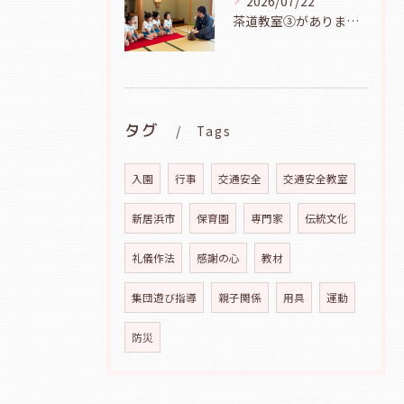
2026/07/22
茶道教室③がありました（年長児、７月２１日）
タグ
Tags
入園
行事
交通安全
交通安全教室
新居浜市
保育園
専門家
伝統文化
礼儀作法
感謝の心
教材
集団遊び指導
親子関係
用具
運動
防災