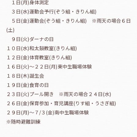
１日(月)身体測定
３日(水)運動会予行(ぞう組・きりん組)
５日(金)運動会(ぞう組・きりん組) ※雨天の場合６日
(土)
９日(火)ダーナの日
１０日(水)和太鼓教室(きりん組)
１２日(金)体育教室(きりん組)
１６日(火)～２２日(月)東中生職場体験
１８日(木)誕生会
１９日(金)食育の日
２３日(火)プール開き ※雨天の場合２４日(水)
２６日(金)保育参加・育児講座(りす組・うさぎ組)
２９日(月)～７/３(金)南中生職場体験
※随時避難訓練