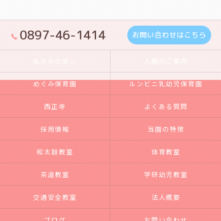
0897-46-1414
お問い合わせはこちら
私たちの思い
入園のご案内
めぐみ保育園
ルンビニ乳幼児保育園
西正寺
よくある質問
採用情報
当園の特徴
和太鼓教室
体育教室
茶道教室
学研幼児教室
交通安全教室
法人概要
ブログ
お問い合わせ