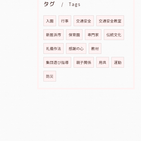
タグ
Tags
入園
行事
交通安全
交通安全教室
新居浜市
保育園
専門家
伝統文化
礼儀作法
感謝の心
教材
集団遊び指導
親子関係
用具
運動
防災