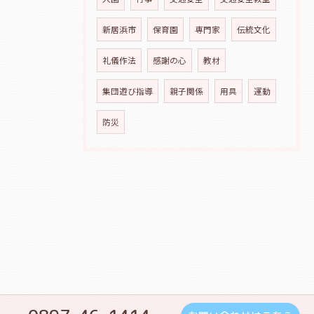
新居浜市
保育園
専門家
伝統文化
礼儀作法
感謝の心
教材
集団遊び指導
親子関係
用具
運動
防災