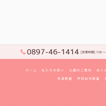
0897-46-1414
[営業時間] 7:00 
ホーム
私たちの思い
入園のご案内
めぐ
茶道教室
学研幼児教室