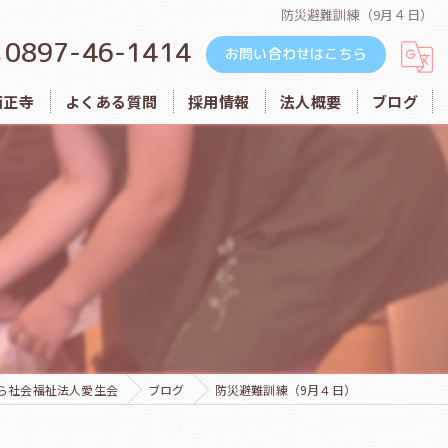
防災避難訓練（9月４日）
0897-46-1414
お問い合わせはこちら
西正寺
よくある質問
採用情報
法人概要
ブログ
めぐみ保育園
ルンビニ乳幼児保育園
）
愛生会
西正寺
ら社会福祉法人愛生会
ブログ
防災避難訓練（9月４日）