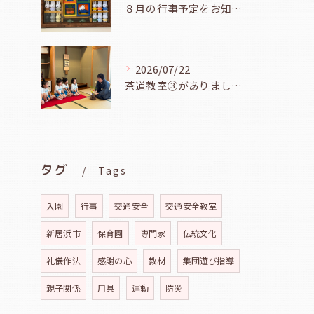
８月の行事予定をお知らせします
2026/07/22
茶道教室③がありました（年長児、７月２１日）
タグ
Tags
入園
行事
交通安全
交通安全教室
新居浜市
保育園
専門家
伝統文化
礼儀作法
感謝の心
教材
集団遊び指導
親子関係
用具
運動
防災